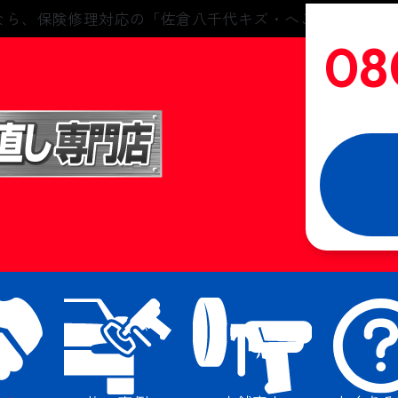
なら、保険修理対応の「佐倉八千代キズ・へこみ直し専門
ご予約
08
受付時間 9:0
入力してく