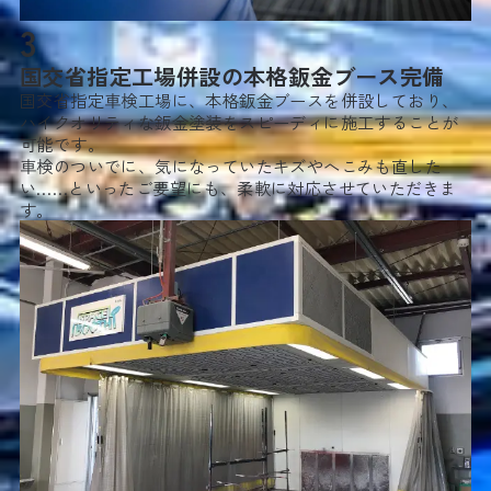
3
国交省指定工場併設の本格鈑金ブース完備
国交省指定車検工場に、本格鈑金ブースを併設しており、
ハイクオリティな鈑金塗装をスピーディに施工することが
可能です。
車検のついでに、気になっていたキズやへこみも直した
い……といったご要望にも、柔軟に対応させていただきま
す。