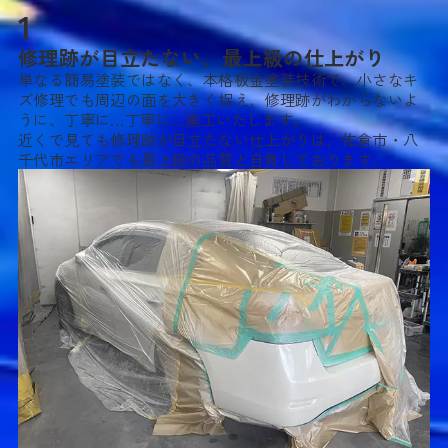
1
修理跡が目立たない、最上級の仕上がり
単なる簡易塗装ではなく、本格板金塗装技術で、小さなキ
ズ修理でも周辺の面を大きく捉え、修理跡がわからないよ
うに、丁寧に…丁寧に…施工いたします。
近くで見ても修理跡が目立たない仕上がりは、佐倉市・八
千代市エリアでも最上級の品質と自負しております。