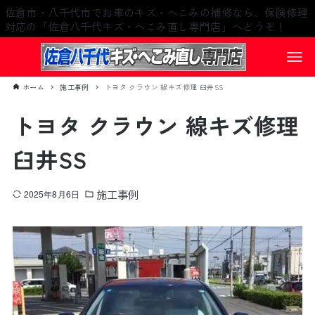
佐倉市・八千代市でお車のキズ・へこみの補修なら、保険修理
対応の「佐倉八千代キズ・へこみ直し専門店」へどうぞ！
ホーム
施工事例
トヨタ クラウン 線キズ修理 臼井SS
トヨタ クラウン 線キズ修理
臼井SS
施工事例
2025年8月6日